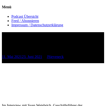
Menü
Podcast Übersicht
Feed / Abonnieren
Impressum / Datenschutzerklärung
Folge 3 – Ein Helles für
Frankfurt
11. Mai 2021
23. Juni 2021
by
JSieveneck
Scroll this
Im Interview mit Sven Weisbrich, Geschäftsführer der